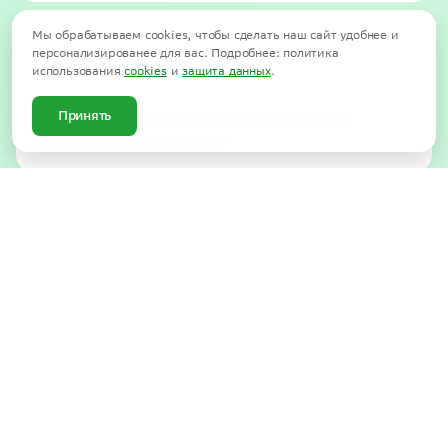
Мы обрабатываем cookies, чтобы сделать наш сайт удобнее и
персонализированее для вас. Подробнее: политика
использования
cookies
и
защита данных
.
Принять
ИИ-помощник на сайте: ГигаЧат поможет
выбрать вклад или карту
Всё самое важное —
в быстром доступе