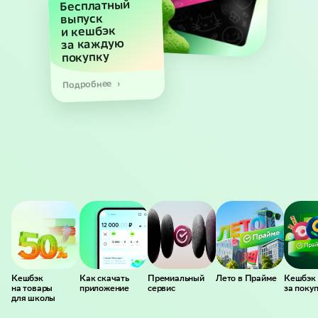
Бесплатный
выпуск
и кешбэк
за каждую
покупку
Подробнее
Кешбэк
Как скачать
Премиальный
Лето в Прайме
Кешбэк
на товары
приложение
сервис
за поку
для школы