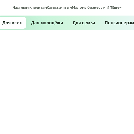
Частным клиентам
Самозанятым
Малому бизнесу и ИП
Еще
Для всех
Для молодёжи
Для семьи
Пенсионера