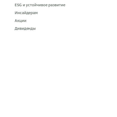
ESG и устойчивое развитие
Инсайдерам
Акции
Дивиденды
Частным акционерам
Финансовые новости
Кредитные рейтинги
Личный кабинет акционера
Мобильное приложение Акционер
Сбера
Противодействие коррупции