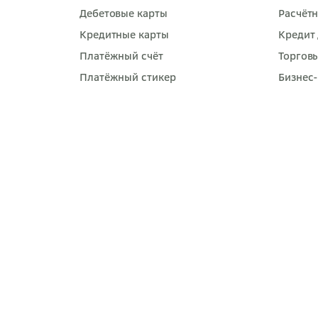
Дебетовые карты
Расчётн
Кредитные карты
Кредит 
Платёжный счёт
Торгов
Платёжный стикер
Бизнес
Кредиты
Зарпла
Ипотеки
Расчёт
Вклады и счета
Интерн
СберИнвестиции
Сервис
Оплата услуг
Самоза
Переводы
Страхование
SberPay
СберПрайм
Зарплатным клиентам
Премиум