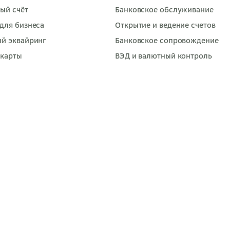
ый счёт
Банковское обслуживание
для бизнеса
Открытие и ведение счетов
ый эквайринг
Банковское сопровождение
-карты
ВЭД и валютный контроль
тный проект
Инкассация
но-кассовое обслуживание
Банковские гарантии
ет-банк СберБизнес
Лизинг
ы для бизнеса
Факторинг
нятым