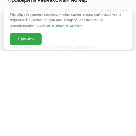
Если нужно пробить подозрительный телефон или
Мы обрабатываем cookies, чтобы сделать наш сайт удобнее и
персонализированее для вас. Подробнее: политика
адрес сайта
использования
cookies
и
защита данных
.
Проверить
Принять
Пожаловаться на Линию доверия
Если вы столкнулись с незаконными действиями
сотрудников Сбера
Отправить жалобу